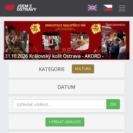
Předchozí
Další
Sponzorováno
31.10.2026 Královský košt Ostrava - AKORD -
Restaurace a Hotel
KATEGORIE
KULTURA
DATUM
OK
+ PŘIDAT UDÁLOST