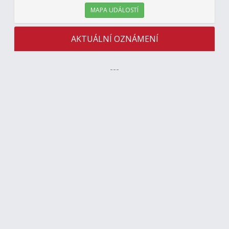
MAPA UDÁLOSTÍ
AKTUÁLNÍ OZNÁMENÍ
---