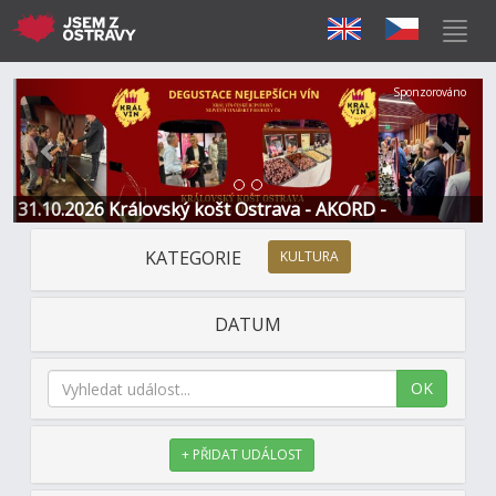
Předchozí
Další
Sponzorováno
31.10.2026 Královský košt Ostrava - AKORD -
Restaurace a Hotel
KATEGORIE
KULTURA
DATUM
OK
+ PŘIDAT UDÁLOST