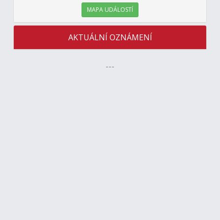
MAPA UDÁLOSTÍ
AKTUÁLNÍ OZNÁMENÍ
---