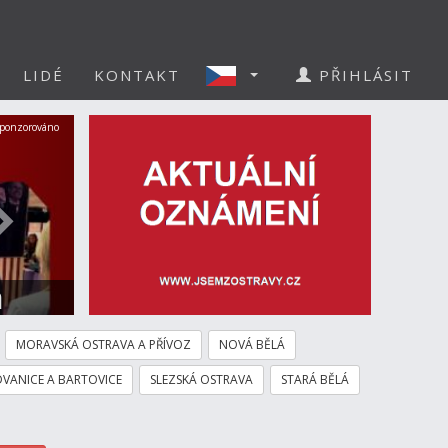
LIDÉ
KONTAKT
PŘIHLÁSIT
Další
ponzorováno
a
MORAVSKÁ OSTRAVA A PŘÍVOZ
NOVÁ BĚLÁ
VANICE A BARTOVICE
SLEZSKÁ OSTRAVA
STARÁ BĚLÁ