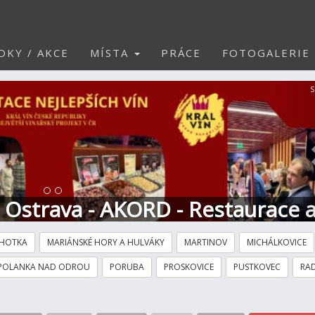
DKY / AKCE
MÍSTA
PRÁCE
FOTOGALERIE
S
t Ostrava - AKORD - Restaurace 
HOTKA
MARIÁNSKÉ HORY A HULVÁKY
MARTINOV
MICHÁLKOVICE
POLANKA NAD ODROU
PORUBA
PROSKOVICE
PUSTKOVEC
RAD