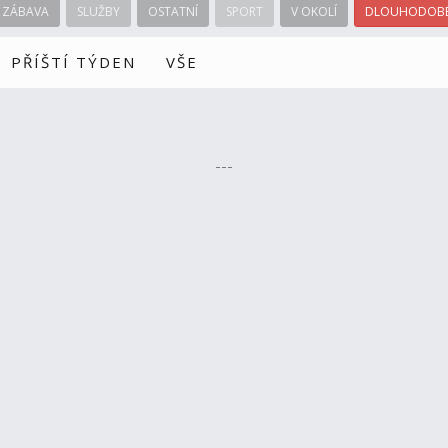
ZÁBAVA
SLUŽBY
OSTATNÍ
SPORT
V OKOLÍ
DLOUHODOBÉ
PŘÍŠTÍ TÝDEN
VŠE
---