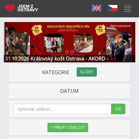
Předchozí
Další
Sponzorováno
31.10.2026 Královský košt Ostrava - AKORD -
Restaurace a Hotel
KATEGORIE
SLUŽBY
DATUM
OK
+ PŘIDAT UDÁLOST