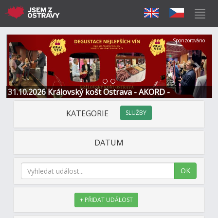
Předchozí
Další
Sponzorováno
31.10.2026 Královský košt Ostrava - AKORD -
Restaurace a Hotel
KATEGORIE
SLUŽBY
DATUM
OK
+ PŘIDAT UDÁLOST