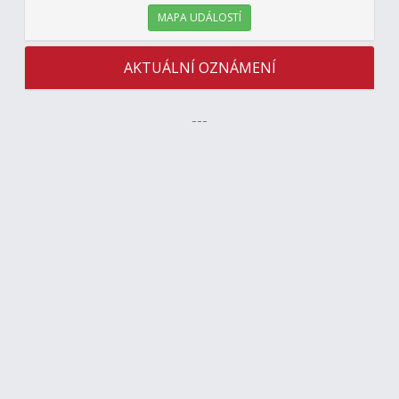
MAPA UDÁLOSTÍ
AKTUÁLNÍ OZNÁMENÍ
---