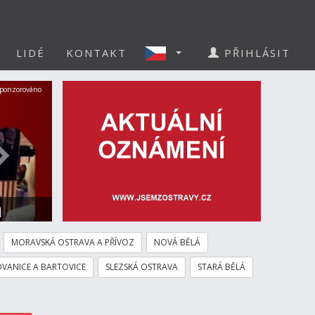
LIDÉ
KONTAKT
PŘIHLÁSIT
Další
ponzorováno
a
MORAVSKÁ OSTRAVA A PŘÍVOZ
NOVÁ BĚLÁ
VANICE A BARTOVICE
SLEZSKÁ OSTRAVA
STARÁ BĚLÁ