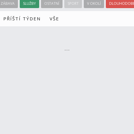
ZÁBAVA
SLUŽBY
OSTATNÍ
SPORT
V OKOLÍ
DLOUHODOBÉ
PŘÍŠTÍ TÝDEN
VŠE
---