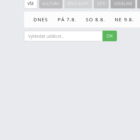
VŠE
KULTURA
JÍDLO & PITÍ
DĚTI
VZDĚLÁNÍ
DNES
PÁ 7.8.
SO 8.8.
NE 9.8.
OK