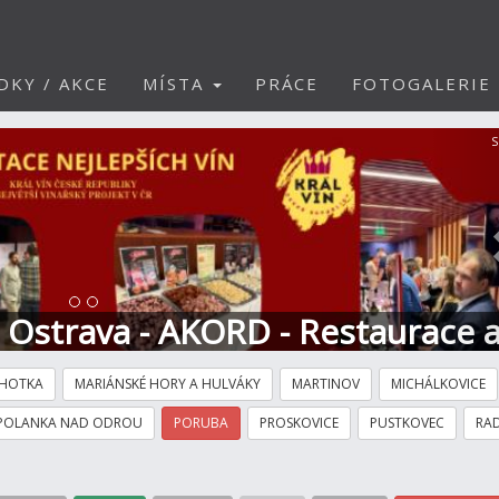
DKY / AKCE
MÍSTA
PRÁCE
FOTOGALERIE
S
t Ostrava - AKORD - Restaurace 
HOTKA
MARIÁNSKÉ HORY A HULVÁKY
MARTINOV
MICHÁLKOVICE
POLANKA NAD ODROU
PORUBA
PROSKOVICE
PUSTKOVEC
RAD