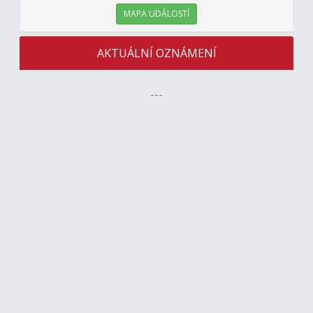
MAPA UDÁLOSTÍ
AKTUÁLNÍ OZNÁMENÍ
---