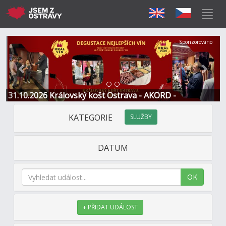
Předchozí
Další
Sponzorováno
31.10.2026 Královský košt Ostrava - AKORD -
Restaurace a Hotel
KATEGORIE
SLUŽBY
DATUM
OK
+ PŘIDAT UDÁLOST