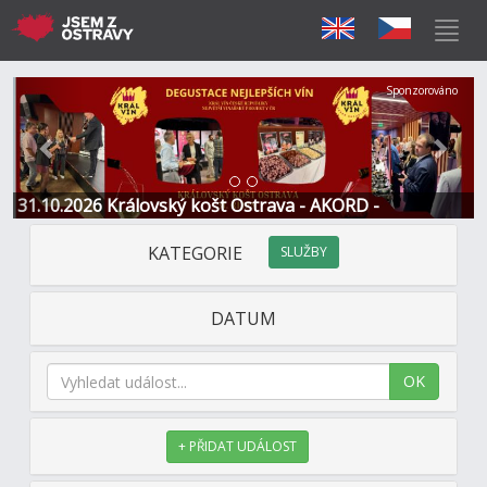
Předchozí
Další
Sponzorováno
31.10.2026 Královský košt Ostrava - AKORD -
Restaurace a Hotel
KATEGORIE
SLUŽBY
DATUM
OK
+ PŘIDAT UDÁLOST