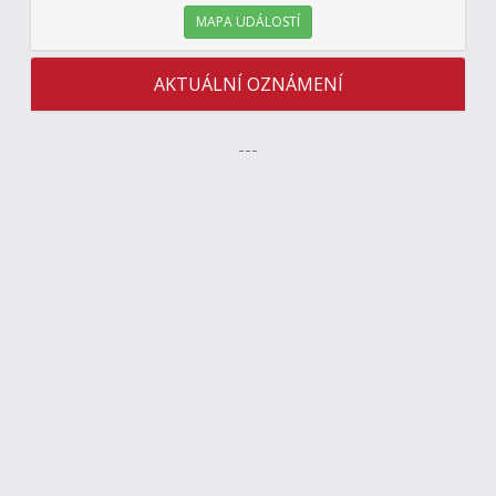
MAPA UDÁLOSTÍ
AKTUÁLNÍ OZNÁMENÍ
---