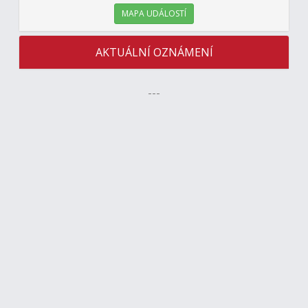
MAPA UDÁLOSTÍ
AKTUÁLNÍ OZNÁMENÍ
---