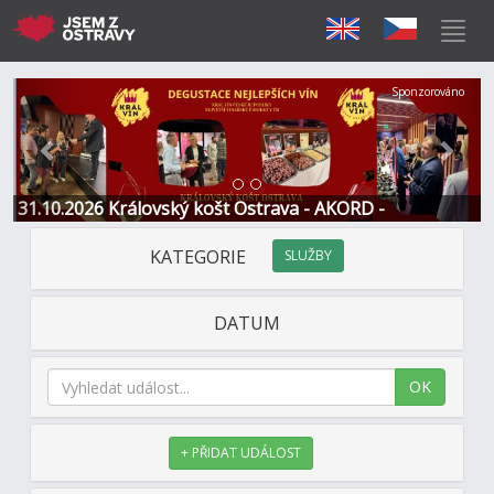
Předchozí
Další
Sponzorováno
31.10.2026 Královský košt Ostrava - AKORD -
Restaurace a Hotel
KATEGORIE
SLUŽBY
DATUM
OK
+ PŘIDAT UDÁLOST