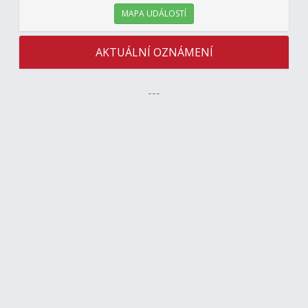
MAPA UDÁLOSTÍ
AKTUÁLNÍ OZNÁMENÍ
---