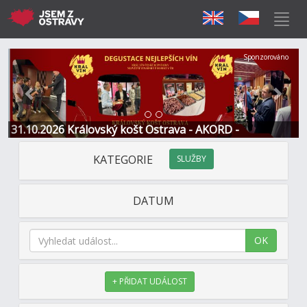
Předchozí
Další
Sponzorováno
31.10.2026 Královský košt Ostrava - AKORD -
Restaurace a Hotel
KATEGORIE
SLUŽBY
DATUM
OK
+ PŘIDAT UDÁLOST