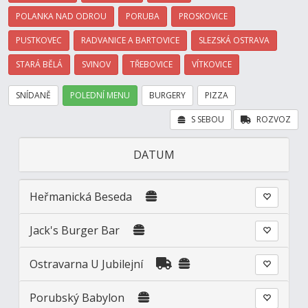
POLANKA NAD ODROU
PORUBA
PROSKOVICE
PUSTKOVEC
RADVANICE A BARTOVICE
SLEZSKÁ OSTRAVA
STARÁ BĚLÁ
SVINOV
TŘEBOVICE
VÍTKOVICE
SNÍDANĚ
POLEDNÍ MENU
BURGERY
PIZZA
S SEBOU
ROZVOZ
DATUM
Heřmanická Beseda
Jack's Burger Bar
Ostravarna U Jubilejní
Porubský Babylon