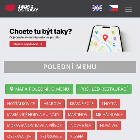
POLEDNÍ MENU
MAPA POLEDNÍHO MENU
PŘEHLED RESTAURACÍ
HOŠŤÁLKOVICE
HRABOVÁ
KRÁSNÉ POLE
LHOTKA
MARIÁNSKÉ HORY A HULVÁKY
MARTINOV
MICHÁLKOVICE
MORAVSKÁ OSTRAVA A PŘÍVOZ
NOVÁ BĚLÁ
NOVÁ VES
OSTRAVA - JIH
PETŘKOVICE
PLESNÁ