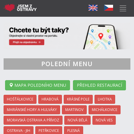
POLEDNÍ MENU
MAPA POLEDNÍHO MENU
PŘEHLED RESTAURACÍ
HOŠŤÁLKOVICE
HRABOVÁ
KRÁSNÉ POLE
LHOTKA
MARIÁNSKÉ HORY A HULVÁKY
MARTINOV
MICHÁLKOVICE
MORAVSKÁ OSTRAVA A PŘÍVOZ
NOVÁ BĚLÁ
NOVÁ VES
OSTRAVA - JIH
PETŘKOVICE
PLESNÁ