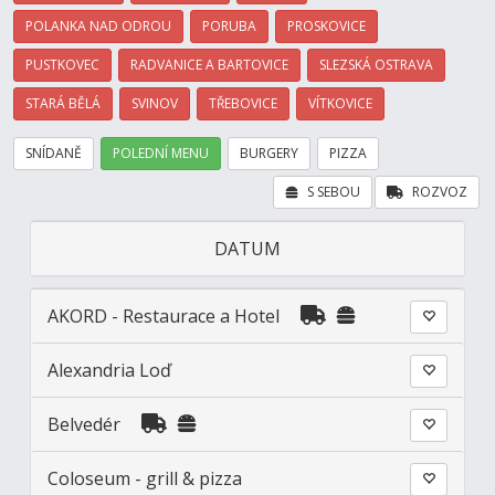
POLANKA NAD ODROU
PORUBA
PROSKOVICE
PUSTKOVEC
RADVANICE A BARTOVICE
SLEZSKÁ OSTRAVA
STARÁ BĚLÁ
SVINOV
TŘEBOVICE
VÍTKOVICE
SNÍDANĚ
POLEDNÍ MENU
BURGERY
PIZZA
S SEBOU
ROZVOZ
DATUM
AKORD - Restaurace a Hotel
Alexandria Loď
Belvedér
Coloseum - grill & pizza