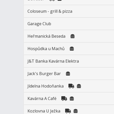
Coloseum - grill & pizza
Garage Club
Heřmanická Beseda
Hospůdka u Machů
J&T Banka Kavárna Elektra
Jack's Burger Bar
Jídelna Hodoňanka
Kavárna A Café
Kozlovna U Ježka