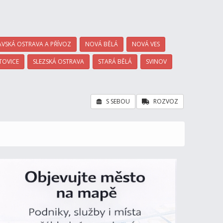
VSKÁ OSTRAVA A PŘÍVOZ
NOVÁ BĚLÁ
NOVÁ VES
TOVICE
SLEZSKÁ OSTRAVA
STARÁ BĚLÁ
SVINOV
S SEBOU
ROZVOZ