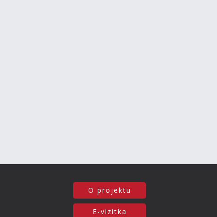
O projektu
E-vizitka