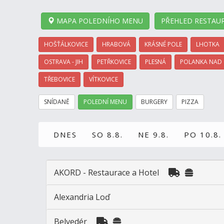
MAPA POLEDNÍHO MENU
PŘEHLED RESTAUR
HOŠŤÁLKOVICE
HRABOVÁ
KRÁSNÉ POLE
LHOTKA
OSTRAVA - JIH
PETŘKOVICE
PLESNÁ
POLANKA NAD
TŘEBOVICE
VÍTKOVICE
SNÍDANĚ
POLEDNÍ MENU
BURGERY
PIZZA
DNES
SO 8.8.
NE 9.8.
PO 10.8.
AKORD - Restaurace a Hotel
Alexandria Loď
Belvedér