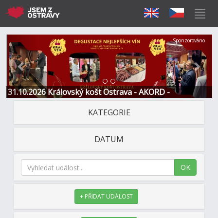
Předchozí
Další
Sponzorováno
31.10.2026 Královský košt Ostrava - AKORD -
Restaurace a Hotel
KATEGORIE
DATUM
OK
+ PŘIDAT UDÁLOST