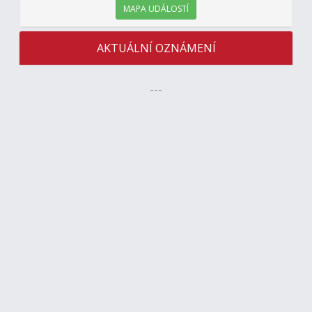
MAPA UDÁLOSTÍ
AKTUÁLNÍ OZNÁMENÍ
---