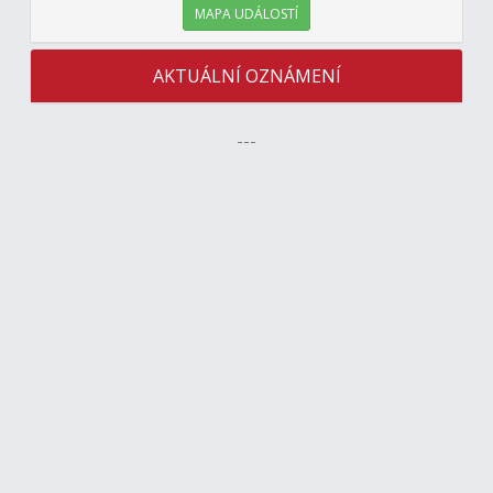
MAPA UDÁLOSTÍ
AKTUÁLNÍ OZNÁMENÍ
---