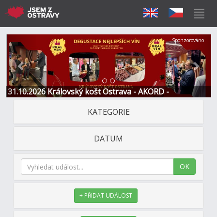
Předchozí
Další
Sponzorováno
31.10.2026 Královský košt Ostrava - AKORD -
Restaurace a Hotel
KATEGORIE
DATUM
OK
+ PŘIDAT UDÁLOST