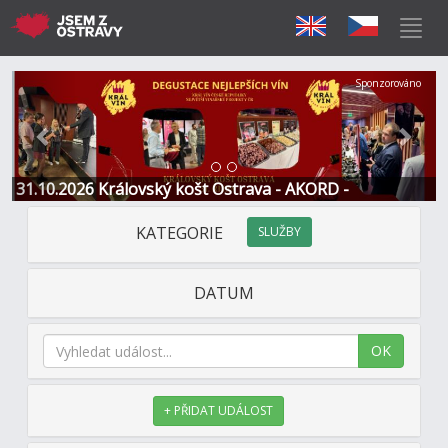
Předchozí
Další
Sponzorováno
31.10.2026 Královský košt Ostrava - AKORD -
Restaurace a Hotel
KATEGORIE
SLUŽBY
DATUM
OK
+ PŘIDAT UDÁLOST