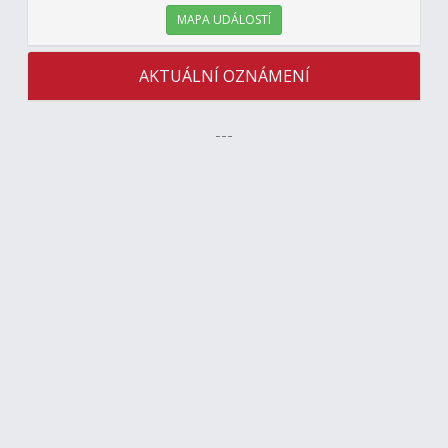
MAPA UDÁLOSTÍ
AKTUÁLNÍ OZNÁMENÍ
---