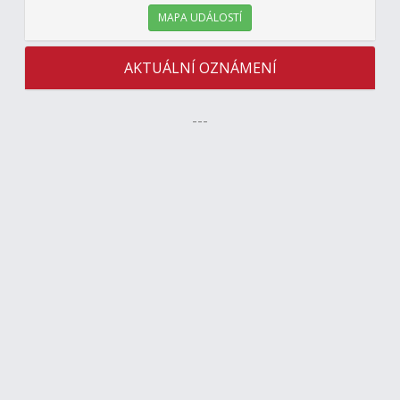
MAPA UDÁLOSTÍ
AKTUÁLNÍ OZNÁMENÍ
---