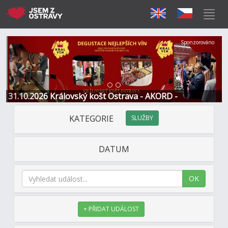
Předchozí
Další
Sponzorováno
31.10.2026 Královský košt Ostrava - AKORD -
Restaurace a Hotel
KATEGORIE
SLUŽBY
DATUM
OK
+ PŘIDAT UDÁLOST