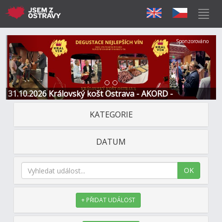
Předchozí
Další
Sponzorováno
31.10.2026 Královský košt Ostrava - AKORD -
Restaurace a Hotel
KATEGORIE
DATUM
OK
+ PŘIDAT UDÁLOST