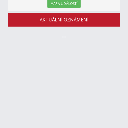
MAPA UDÁLOSTÍ
AKTUÁLNÍ OZNÁMENÍ
---