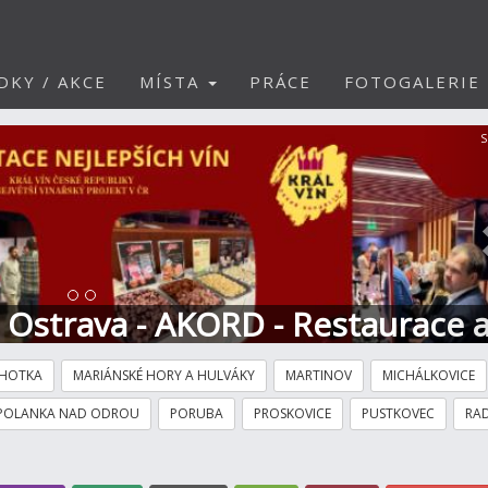
DKY / AKCE
MÍSTA
PRÁCE
FOTOGALERIE
S
t Ostrava - AKORD - Restaurace 
HOTKA
MARIÁNSKÉ HORY A HULVÁKY
MARTINOV
MICHÁLKOVICE
POLANKA NAD ODROU
PORUBA
PROSKOVICE
PUSTKOVEC
RAD