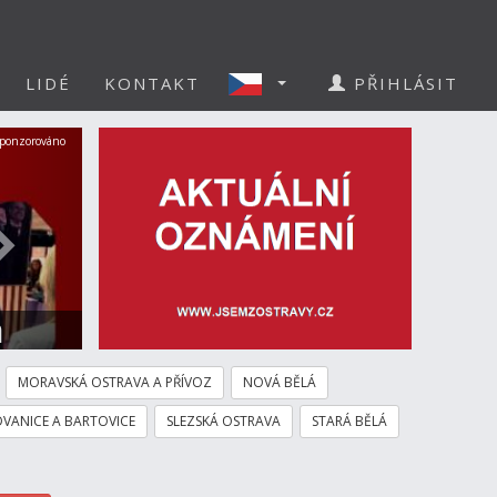
LIDÉ
KONTAKT
PŘIHLÁSIT
Další
ponzorováno
a
MORAVSKÁ OSTRAVA A PŘÍVOZ
NOVÁ BĚLÁ
VANICE A BARTOVICE
SLEZSKÁ OSTRAVA
STARÁ BĚLÁ