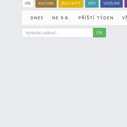
VŠE
KULTURA
JÍDLO & PITÍ
DĚTI
VZDĚLÁNÍ
DNES
NE 9.8.
PŘÍŠTÍ TÝDEN
V
OK