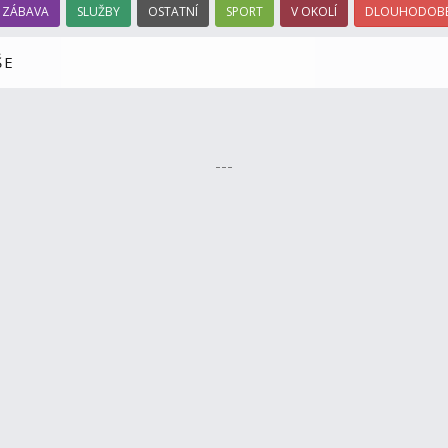
ZÁBAVA
SLUŽBY
OSTATNÍ
SPORT
V OKOLÍ
DLOUHODOBÉ
ŠE
---