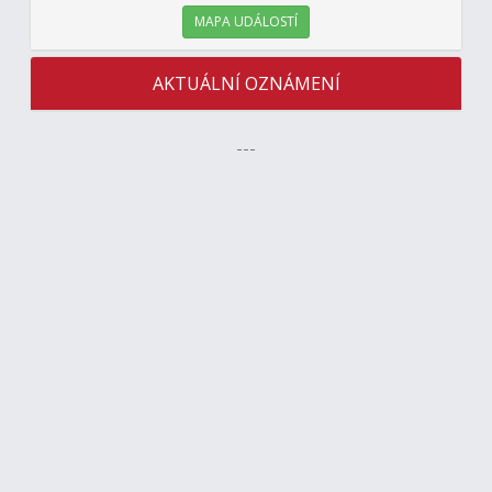
MAPA UDÁLOSTÍ
AKTUÁLNÍ OZNÁMENÍ
---