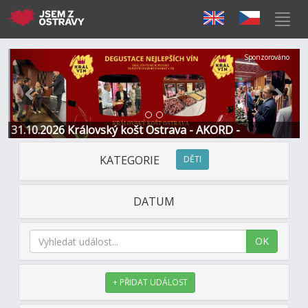
Předchozí
Další
Sponzorováno
31.10.2026 Královský košt Ostrava - AKORD -
Restaurace a Hotel
KATEGORIE
DĚTI
DATUM
OK
+ PŘIDAT UDÁLOST