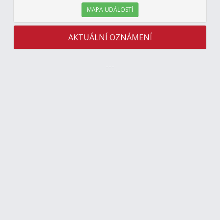
MAPA UDÁLOSTÍ
AKTUÁLNÍ OZNÁMENÍ
---