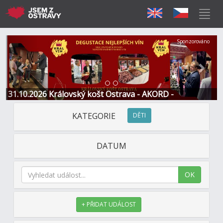
Předchozí
Další
Sponzorováno
31.10.2026 Královský košt Ostrava - AKORD -
Restaurace a Hotel
KATEGORIE
DĚTI
DATUM
OK
+ PŘIDAT UDÁLOST