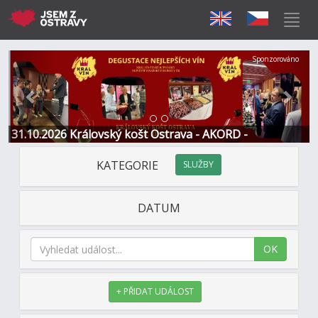
Předchozí
Další
Sponzorováno
31.10.2026 Královský košt Ostrava - AKORD -
Restaurace a Hotel
KATEGORIE
SLUŽBY
DATUM
OK
+ PŘIDAT UDÁLOST