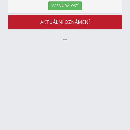
MAPA UDÁLOSTÍ
AKTUÁLNÍ OZNÁMENÍ
---