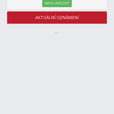
MAPA UDÁLOSTÍ
AKTUÁLNÍ OZNÁMENÍ
---