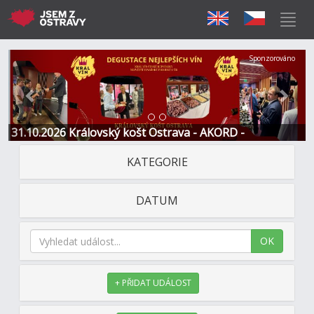
Předchozí
Další
Sponzorováno
31.10.2026 Královský košt Ostrava - AKORD -
Restaurace a Hotel
KATEGORIE
DATUM
OK
+ PŘIDAT UDÁLOST