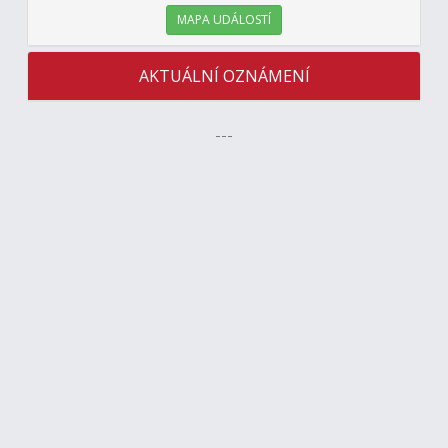
MAPA UDÁLOSTÍ
AKTUÁLNÍ OZNÁMENÍ
---