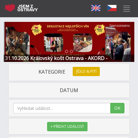
Předchozí
Další
Sponzorováno
31.10.2026 Královský košt Ostrava - AKORD -
Restaurace a Hotel
KATEGORIE
JÍDLO & PITÍ
DATUM
OK
+ PŘIDAT UDÁLOST