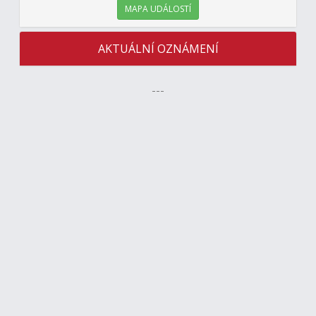
MAPA UDÁLOSTÍ
AKTUÁLNÍ OZNÁMENÍ
---