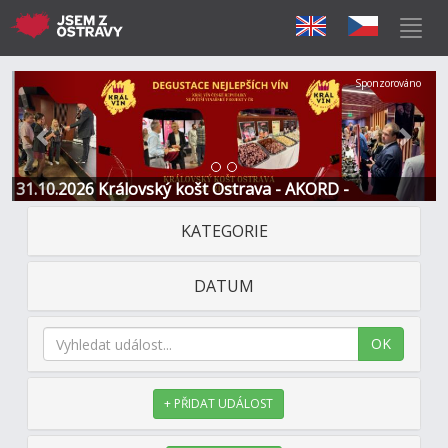
Předchozí
Další
Sponzorováno
31.10.2026 Královský košt Ostrava - AKORD -
Restaurace a Hotel
KATEGORIE
DATUM
OK
+ PŘIDAT UDÁLOST