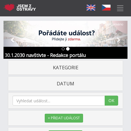
Předchozí
Další
Sponzorováno
30.1.2030 navštivte - Redakce portálu
KATEGORIE
DATUM
OK
+ PŘIDAT UDÁLOST