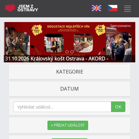
Předchozí
Další
Sponzorováno
31.10.2026 Královský košt Ostrava - AKORD -
Restaurace a Hotel
KATEGORIE
DATUM
OK
+ PŘIDAT UDÁLOST