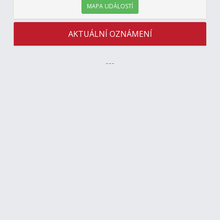
MAPA UDÁLOSTÍ
AKTUÁLNÍ OZNÁMENÍ
---