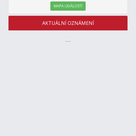
MAPA UDÁLOSTÍ
AKTUÁLNÍ OZNÁMENÍ
---