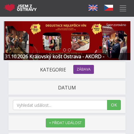
Předchozí
Další
Sponzorováno
31.10.2026 Královský košt Ostrava - AKORD -
Restaurace a Hotel
KATEGORIE
ZÁBAVA
DATUM
OK
+ PŘIDAT UDÁLOST