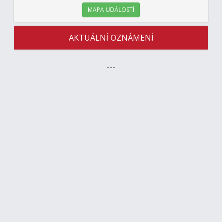
MAPA UDÁLOSTÍ
AKTUÁLNÍ OZNÁMENÍ
---