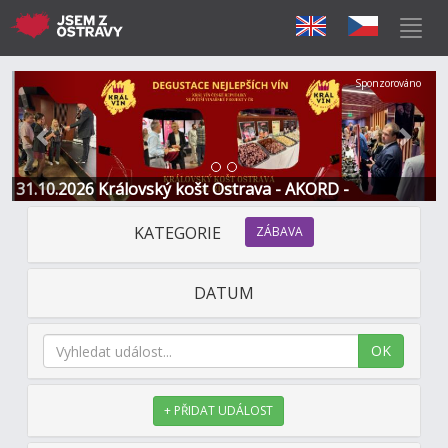
Předchozí
Další
Sponzorováno
31.10.2026 Královský košt Ostrava - AKORD -
Restaurace a Hotel
KATEGORIE
ZÁBAVA
DATUM
OK
+ PŘIDAT UDÁLOST