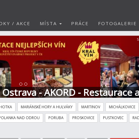
DKY / AKCE
MÍSTA
PRÁCE
FOTOGALERIE
S
t Ostrava - AKORD - Restaurace 
HOTKA
MARIÁNSKÉ HORY A HULVÁKY
MARTINOV
MICHÁLKOVICE
POLANKA NAD ODROU
PORUBA
PROSKOVICE
PUSTKOVEC
RAD