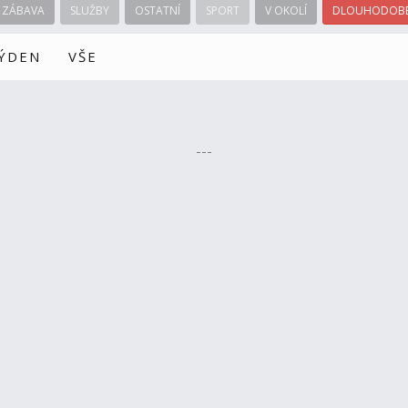
ZÁBAVA
SLUŽBY
OSTATNÍ
SPORT
V OKOLÍ
DLOUHODOBÉ
TÝDEN
VŠE
---