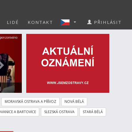
LIDÉ
KONTAKT
PŘIHLÁSIT
Další
ponzorováno
a
MORAVSKÁ OSTRAVA A PŘÍVOZ
NOVÁ BĚLÁ
VANICE A BARTOVICE
SLEZSKÁ OSTRAVA
STARÁ BĚLÁ