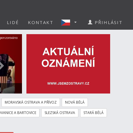
LIDÉ
KONTAKT
PŘIHLÁSIT
Další
ponzorováno
a
MORAVSKÁ OSTRAVA A PŘÍVOZ
NOVÁ BĚLÁ
VANICE A BARTOVICE
SLEZSKÁ OSTRAVA
STARÁ BĚLÁ