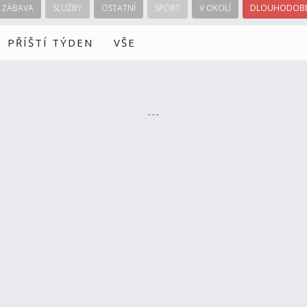
ZÁBAVA
SLUŽBY
OSTATNÍ
SPORT
V OKOLÍ
DLOUHODOBÉ
PŘÍŠTÍ TÝDEN
VŠE
---