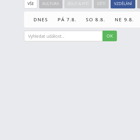
VŠE
KULTURA
JÍDLO & PITÍ
DĚTI
VZDĚLÁNÍ
DNES
PÁ 7.8.
SO 8.8.
NE 9.8.
OK