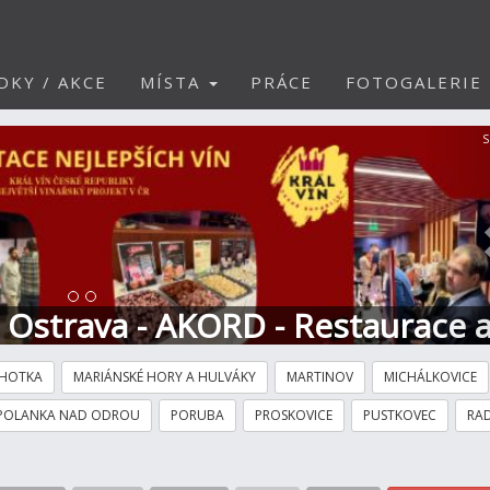
DKY / AKCE
MÍSTA
PRÁCE
FOTOGALERIE
S
t Ostrava - AKORD - Restaurace 
HOTKA
MARIÁNSKÉ HORY A HULVÁKY
MARTINOV
MICHÁLKOVICE
POLANKA NAD ODROU
PORUBA
PROSKOVICE
PUSTKOVEC
RAD