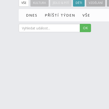
VŠE
KULTURA
JÍDLO & PITÍ
DĚTI
VZDĚLÁNÍ
DNES
PŘÍŠTÍ TÝDEN
VŠE
OK