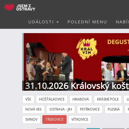
UDÁLOSTI
POLEDNÍ MENU
NABÍ
Předchozí
31.10.2026 Královský koš
Hotel
VŠE
HOŠŤÁLKOVICE
HRABOVÁ
KRÁSNÉ POLE
L
NOVÁ VES
OSTRAVA - JIH
PETŘKOVICE
PLESNÁ
SVINOV
TŘEBOVICE
VÍTKOVICE