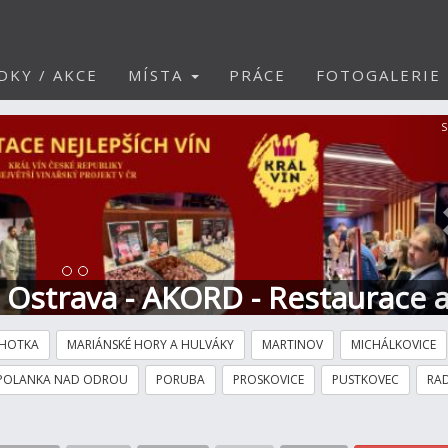
DKY / AKCE
MÍSTA
PRÁCE
FOTOGALERIE
S
t Ostrava - AKORD - Restaurace 
HOTKA
MARIÁNSKÉ HORY A HULVÁKY
MARTINOV
MICHÁLKOVICE
POLANKA NAD ODROU
PORUBA
PROSKOVICE
PUSTKOVEC
RAD