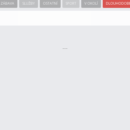
ZÁBAVA
SLUŽBY
OSTATNÍ
SPORT
V OKOLÍ
DLOUHODOBÉ
---