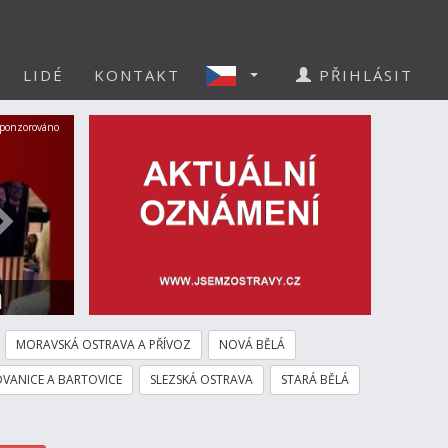
LIDÉ
KONTAKT
PŘIHLÁSIT
Další
ponzorováno
a
MORAVSKÁ OSTRAVA A PŘÍVOZ
NOVÁ BĚLÁ
VANICE A BARTOVICE
SLEZSKÁ OSTRAVA
STARÁ BĚLÁ