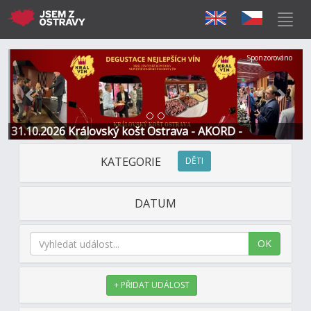
Předchozí
Další
Sponzorováno
31.10.2026 Královský košt Ostrava - AKORD -
Restaurace a Hotel
KATEGORIE
DĚTI
DATUM
OK
+ PŘIDAT UDÁLOST