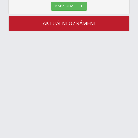
MAPA UDÁLOSTÍ
AKTUÁLNÍ OZNÁMENÍ
---