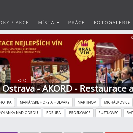
DKY / AKCE
MÍSTA
PRÁCE
FOTOGALERIE
S
t Ostrava - AKORD - Restaurace 
HOTKA
MARIÁNSKÉ HORY A HULVÁKY
MARTINOV
MICHÁLKOVICE
POLANKA NAD ODROU
PORUBA
PROSKOVICE
PUSTKOVEC
RAD