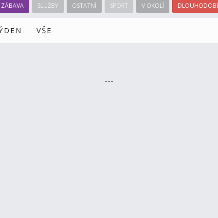
ZÁBAVA
SLUŽBY
OSTATNÍ
SPORT
V OKOLÍ
DLOUHODOBÉ
TÝDEN
VŠE
---