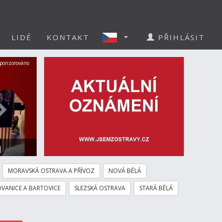
LIDÉ
KONTAKT
PŘIHLÁSIT
Další
ponzorováno
a
MORAVSKÁ OSTRAVA A PŘÍVOZ
NOVÁ BĚLÁ
VANICE A BARTOVICE
SLEZSKÁ OSTRAVA
STARÁ BĚLÁ