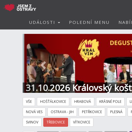
UDÁLOSTI
POLEDNÍ MENU
NABÍ
Předchozí
31.10.2026 Královský koš
Hotel
VŠE
HOŠŤÁLKOVICE
HRABOVÁ
KRÁSNÉ POLE
L
NOVÁ VES
OSTRAVA - JIH
PETŘKOVICE
PLESNÁ
SVINOV
TŘEBOVICE
VÍTKOVICE