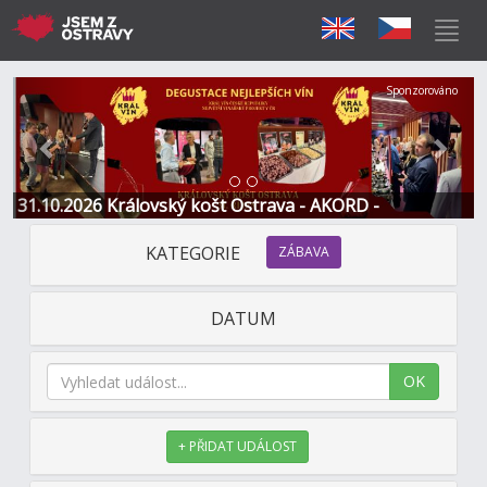
Předchozí
Další
Sponzorováno
31.10.2026 Královský košt Ostrava - AKORD -
Restaurace a Hotel
KATEGORIE
ZÁBAVA
DATUM
OK
+ PŘIDAT UDÁLOST