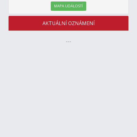
MAPA UDÁLOSTÍ
AKTUÁLNÍ OZNÁMENÍ
---