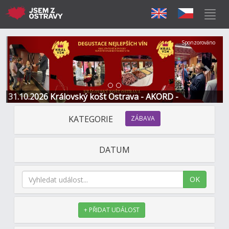
Předchozí
Další
Sponzorováno
31.10.2026 Královský košt Ostrava - AKORD -
Restaurace a Hotel
KATEGORIE
ZÁBAVA
DATUM
OK
+ PŘIDAT UDÁLOST