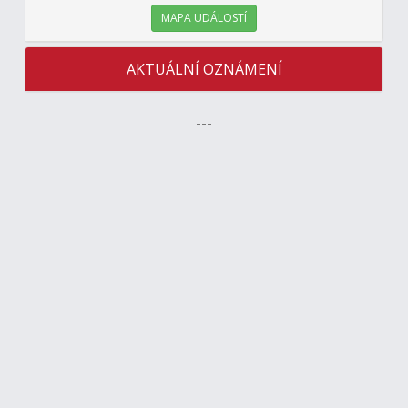
MAPA UDÁLOSTÍ
AKTUÁLNÍ OZNÁMENÍ
---