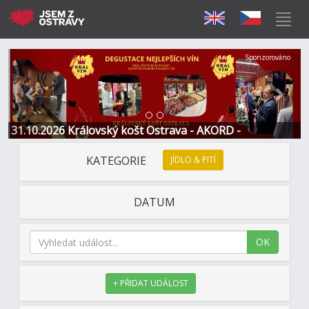
Předchozí
Další
Sponzorováno
31.10.2026 Královský košt Ostrava - AKORD -
Restaurace a Hotel
KATEGORIE
JÍDLO & PITÍ
DATUM
OK
+ PŘIDAT UDÁLOST