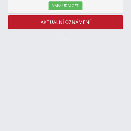
MAPA UDÁLOSTÍ
AKTUÁLNÍ OZNÁMENÍ
---