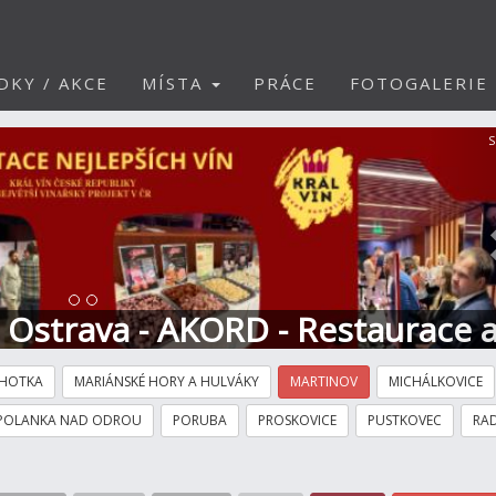
DKY / AKCE
MÍSTA
PRÁCE
FOTOGALERIE
S
t Ostrava - AKORD - Restaurace 
HOTKA
MARIÁNSKÉ HORY A HULVÁKY
MARTINOV
MICHÁLKOVICE
POLANKA NAD ODROU
PORUBA
PROSKOVICE
PUSTKOVEC
RAD