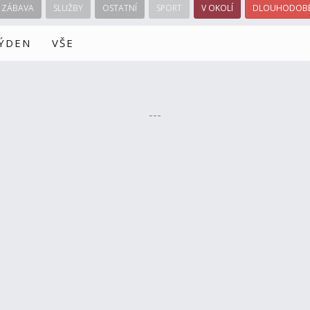
ZÁBAVA
SLUŽBY
OSTATNÍ
SPORT
V OKOLÍ
DLOUHODOBÉ
TÝDEN
VŠE
---