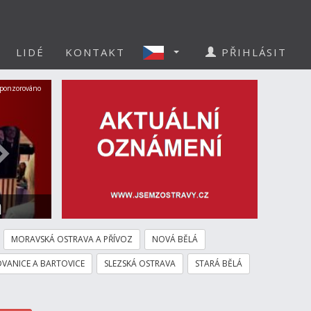
LIDÉ
KONTAKT
PŘIHLÁSIT
Další
ponzorováno
a
MORAVSKÁ OSTRAVA A PŘÍVOZ
NOVÁ BĚLÁ
VANICE A BARTOVICE
SLEZSKÁ OSTRAVA
STARÁ BĚLÁ