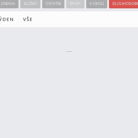
ZÁBAVA
SLUŽBY
OSTATNÍ
SPORT
V OKOLÍ
DLOUHODOBÉ
TÝDEN
VŠE
---