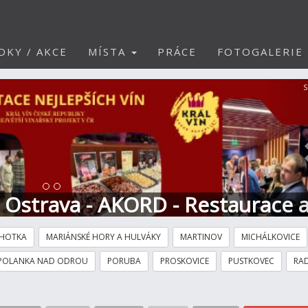
DKY / AKCE
MÍSTA
PRÁCE
FOTOGALERIE
S
t Ostrava - AKORD - Restaurace 
HOTKA
MARIÁNSKÉ HORY A HULVÁKY
MARTINOV
MICHÁLKOVICE
POLANKA NAD ODROU
PORUBA
PROSKOVICE
PUSTKOVEC
RAD