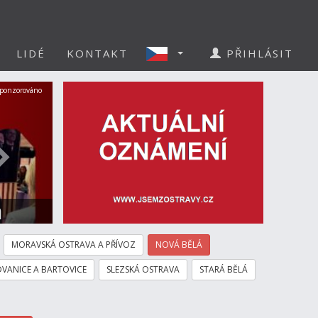
LIDÉ
KONTAKT
PŘIHLÁSIT
Další
ponzorováno
a
MORAVSKÁ OSTRAVA A PŘÍVOZ
NOVÁ BĚLÁ
VANICE A BARTOVICE
SLEZSKÁ OSTRAVA
STARÁ BĚLÁ