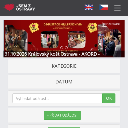
Předchozí
Další
Sponzorováno
31.10.2026 Královský košt Ostrava - AKORD -
Restaurace a Hotel
KATEGORIE
DATUM
OK
+ PŘIDAT UDÁLOST