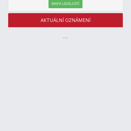
MAPA UDÁLOSTÍ
AKTUÁLNÍ OZNÁMENÍ
---