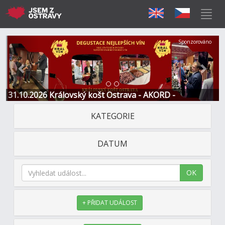
Předchozí
Další
Sponzorováno
31.10.2026 Královský košt Ostrava - AKORD -
Restaurace a Hotel
KATEGORIE
DATUM
OK
+ PŘIDAT UDÁLOST