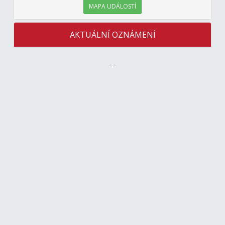
MAPA UDÁLOSTÍ
AKTUÁLNÍ OZNÁMENÍ
---