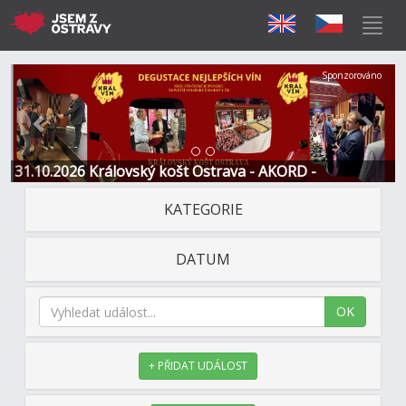
Předchozí
Další
Sponzorováno
31.10.2026 Královský košt Ostrava - AKORD -
Restaurace a Hotel
KATEGORIE
DATUM
OK
+ PŘIDAT UDÁLOST