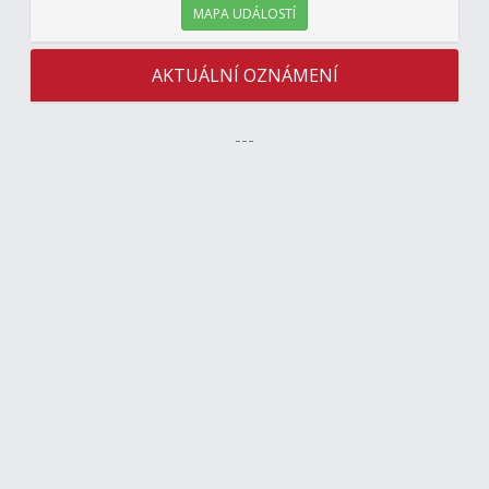
MAPA UDÁLOSTÍ
AKTUÁLNÍ OZNÁMENÍ
---