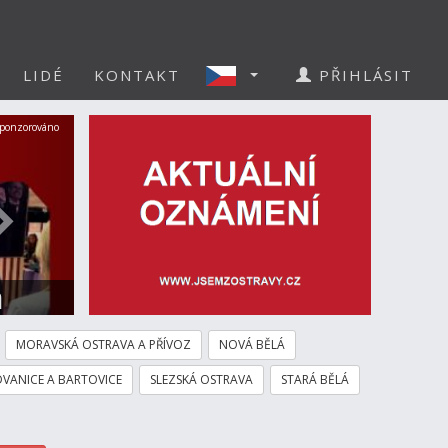
LIDÉ
KONTAKT
PŘIHLÁSIT
Další
ponzorováno
a
MORAVSKÁ OSTRAVA A PŘÍVOZ
NOVÁ BĚLÁ
VANICE A BARTOVICE
SLEZSKÁ OSTRAVA
STARÁ BĚLÁ