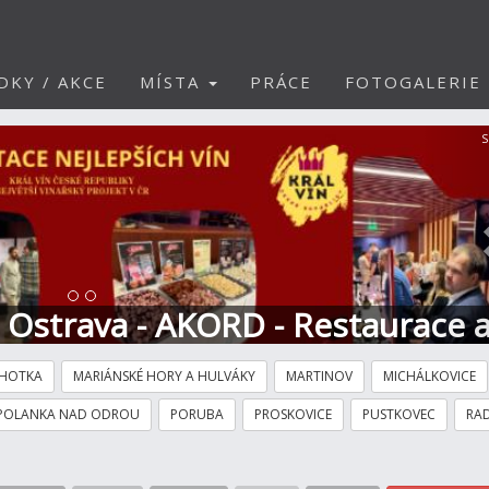
DKY / AKCE
MÍSTA
PRÁCE
FOTOGALERIE
S
t Ostrava - AKORD - Restaurace 
HOTKA
MARIÁNSKÉ HORY A HULVÁKY
MARTINOV
MICHÁLKOVICE
POLANKA NAD ODROU
PORUBA
PROSKOVICE
PUSTKOVEC
RAD