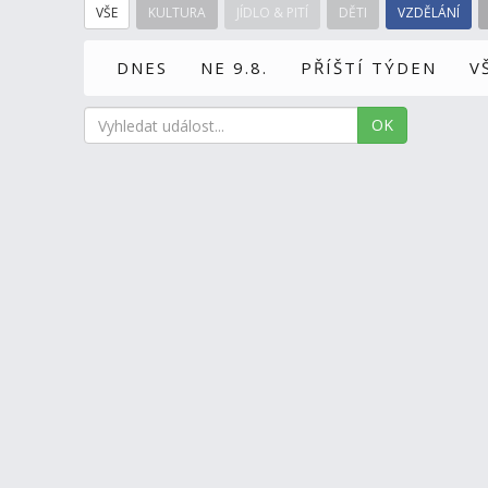
VŠE
KULTURA
JÍDLO & PITÍ
DĚTI
VZDĚLÁNÍ
DNES
NE 9.8.
PŘÍŠTÍ TÝDEN
V
OK