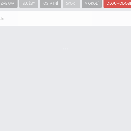
ZÁBAVA
SLUŽBY
OSTATNÍ
SPORT
V OKOLÍ
DLOUHODOBÉ
ŠE
---