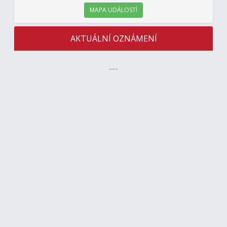
MAPA UDÁLOSTÍ
AKTUÁLNÍ OZNÁMENÍ
---