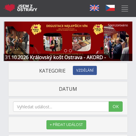
Předchozí
Další
Sponzorováno
31.10.2026 Královský košt Ostrava - AKORD -
Restaurace a Hotel
KATEGORIE
VZDĚLÁNÍ
DATUM
OK
+ PŘIDAT UDÁLOST