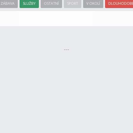
ZÁBAVA
SLUŽBY
OSTATNÍ
SPORT
V OKOLÍ
DLOUHODOBÉ
---