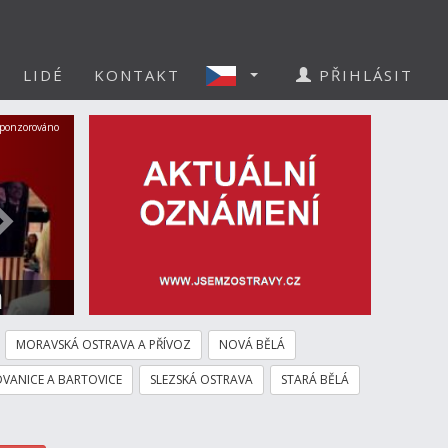
LIDÉ
KONTAKT
PŘIHLÁSIT
Další
ponzorováno
a
MORAVSKÁ OSTRAVA A PŘÍVOZ
NOVÁ BĚLÁ
VANICE A BARTOVICE
SLEZSKÁ OSTRAVA
STARÁ BĚLÁ