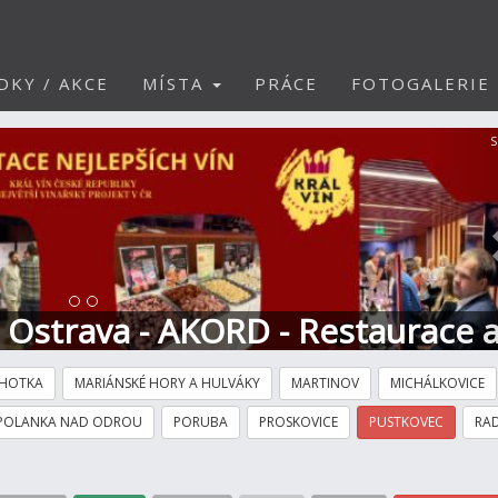
DKY / AKCE
MÍSTA
PRÁCE
FOTOGALERIE
S
t Ostrava - AKORD - Restaurace 
HOTKA
MARIÁNSKÉ HORY A HULVÁKY
MARTINOV
MICHÁLKOVICE
POLANKA NAD ODROU
PORUBA
PROSKOVICE
PUSTKOVEC
RAD