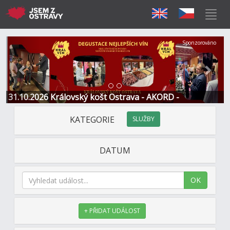
Předchozí
Další
Sponzorováno
31.10.2026 Královský košt Ostrava - AKORD -
Restaurace a Hotel
KATEGORIE
SLUŽBY
DATUM
OK
+ PŘIDAT UDÁLOST