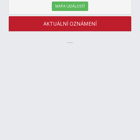
MAPA UDÁLOSTÍ
AKTUÁLNÍ OZNÁMENÍ
---