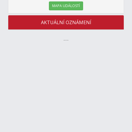
MAPA UDÁLOSTÍ
AKTUÁLNÍ OZNÁMENÍ
---