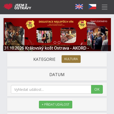
Předchozí
Další
Sponzorováno
31.10.2026 Královský košt Ostrava - AKORD -
Restaurace a Hotel
KATEGORIE
KULTURA
DATUM
OK
+ PŘIDAT UDÁLOST