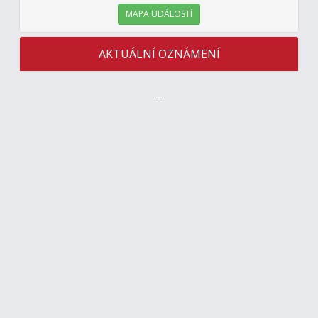
MAPA UDÁLOSTÍ
AKTUÁLNÍ OZNÁMENÍ
---