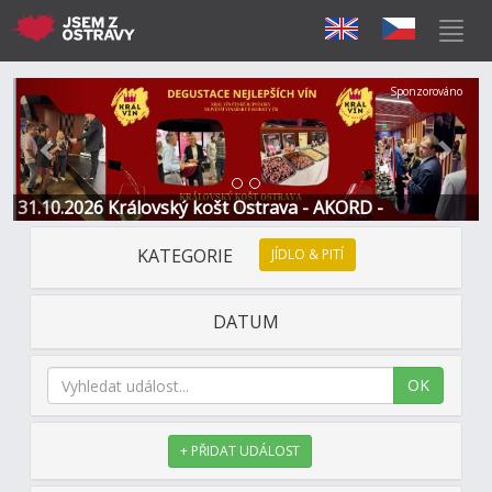
Předchozí
Další
Sponzorováno
31.10.2026 Královský košt Ostrava - AKORD -
Restaurace a Hotel
KATEGORIE
JÍDLO & PITÍ
DATUM
OK
+ PŘIDAT UDÁLOST