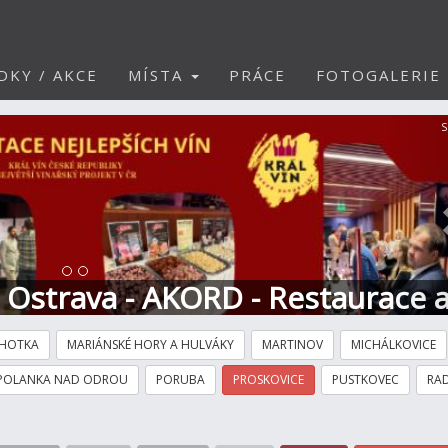
DKY / AKCE
MÍSTA
PRÁCE
FOTOGALERIE
S
t Ostrava - AKORD - Restaurace 
HOTKA
MARIÁNSKÉ HORY A HULVÁKY
MARTINOV
MICHÁLKOVICE
POLANKA NAD ODROU
PORUBA
PROSKOVICE
PUSTKOVEC
RAD