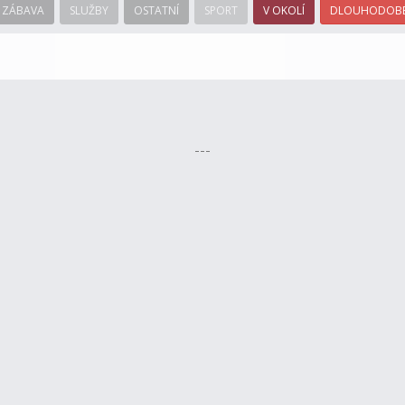
ZÁBAVA
SLUŽBY
OSTATNÍ
SPORT
V OKOLÍ
DLOUHODOBÉ
---