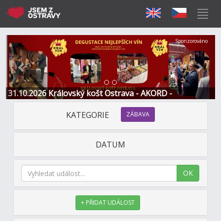
Předchozí
Další
Sponzorováno
31.10.2026 Královský košt Ostrava - AKORD -
Restaurace a Hotel
KATEGORIE
ZÁBAVA
DATUM
OK
+ PŘIDAT UDÁLOST