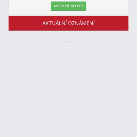
MAPA UDÁLOSTÍ
AKTUÁLNÍ OZNÁMENÍ
---